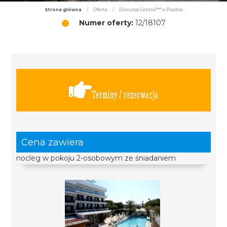
Strona główna
/
Oferta
/
Dionysos Central*** w Paphos
Numer oferty:
12/18107
Terminy / rezerwacja
Cena zawiera
nocleg w pokoju 2-osobowym ze śniadaniem