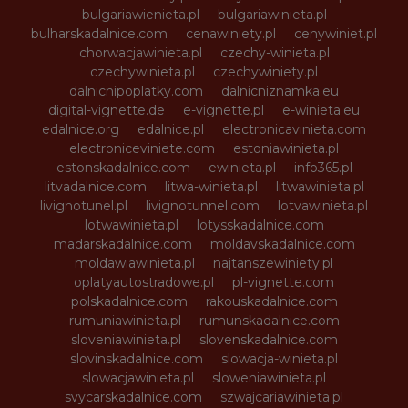
bulgariawienieta.pl
bulgariawinieta.pl
bulharskadalnice.com
cenawiniety.pl
cenywiniet.pl
chorwacjawinieta.pl
czechy-winieta.pl
czechywinieta.pl
czechywiniety.pl
dalnicnipoplatky.com
dalnicniznamka.eu
digital-vignette.de
e-vignette.pl
e-winieta.eu
edalnice.org
edalnice.pl
electronicavinieta.com
electroniceviniete.com
estoniawinieta.pl
estonskadalnice.com
ewinieta.pl
info365.pl
litvadalnice.com
litwa-winieta.pl
litwawinieta.pl
livignotunel.pl
livignotunnel.com
lotvawinieta.pl
lotwawinieta.pl
lotysskadalnice.com
madarskadalnice.com
moldavskadalnice.com
moldawiawinieta.pl
najtanszewiniety.pl
oplatyautostradowe.pl
pl-vignette.com
polskadalnice.com
rakouskadalnice.com
rumuniawinieta.pl
rumunskadalnice.com
sloveniawinieta.pl
slovenskadalnice.com
slovinskadalnice.com
slowacja-winieta.pl
slowacjawinieta.pl
sloweniawinieta.pl
svycarskadalnice.com
szwajcariawinieta.pl