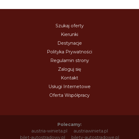
Szukaj oferty
Kierunki
Destynacje
Polityka Prywatności
Regulamin strony
Zaloguj się
Kontakt
Usługi Internetowe
Oferta Współpracy
Polecamy:
austria-winieta.pl
austriawinieta.pl
bilet-autostradowy.pl
bilety-autostradowe.pl