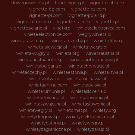
słoweniawinieta.pl
tunellivigno.pl
vignette-at.com
vignette-bg.com
vignette-cz.com
vignette-pl.com
vignette-poland.pl
vignette-ro.com
vignette-si.com
vignette.pl
vignettepoland.pl
vinetki.pl
vinietaelectronica.com
vinieteelectronice.com
wegrywinieta.pl
winieta-austria.pl
winieta-czechy.pl
winieta-litwa.pl
winieta-słowacja.pl
winieta-wegry.pl
winieta-węgry.pl
winieta.org
winietaaustria.pl
winietaaustriaonline.pl
winietaautostradowa.pl
winietabulgaria.pl
winietachorwacja.pl
winietaczechy.pl
winietaestonia.pl
winietalitwa.pl
winietalotwa.pl
winietamoldawia.pl
winietaonline.com
winietapolska.pl
winietarumunia.pl
winietaslovenia.pl
winietaslowacja.pl
winietaslowenia.pl
winietaszwajcaria.pl
winietasłowenia.pl
winietawegry.pl
winietomat.pl
winiety.org
winietydrogowe.pl
winietyelektroniczne.pl
winietyestonia.pl
winietywegry.pl
winietyzagraniczne.pl
winietyzakup.pl