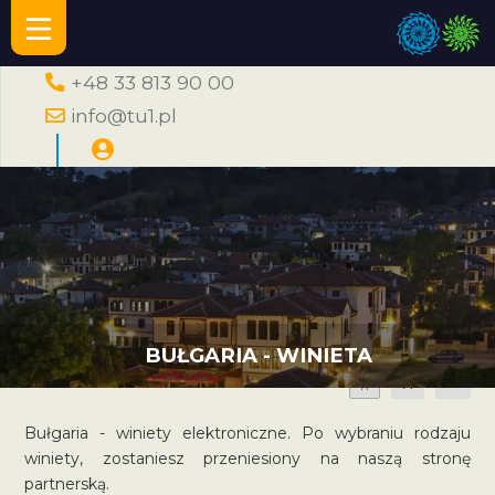
+48 33 813 90 00
info@tu1.pl
BUŁGARIA - WINIETA
A
A
A
Bułgaria - winiety elektroniczne. Po wybraniu rodzaju
winiety, zostaniesz przeniesiony na naszą stronę
partnerską.