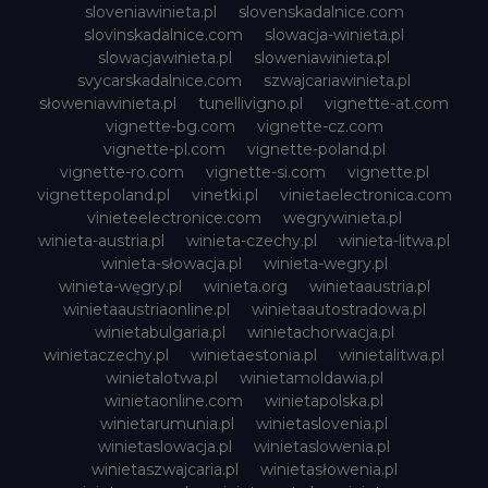
sloveniawinieta.pl
slovenskadalnice.com
slovinskadalnice.com
slowacja-winieta.pl
slowacjawinieta.pl
sloweniawinieta.pl
svycarskadalnice.com
szwajcariawinieta.pl
słoweniawinieta.pl
tunellivigno.pl
vignette-at.com
vignette-bg.com
vignette-cz.com
vignette-pl.com
vignette-poland.pl
vignette-ro.com
vignette-si.com
vignette.pl
vignettepoland.pl
vinetki.pl
vinietaelectronica.com
vinieteelectronice.com
wegrywinieta.pl
winieta-austria.pl
winieta-czechy.pl
winieta-litwa.pl
winieta-słowacja.pl
winieta-wegry.pl
winieta-węgry.pl
winieta.org
winietaaustria.pl
winietaaustriaonline.pl
winietaautostradowa.pl
winietabulgaria.pl
winietachorwacja.pl
winietaczechy.pl
winietaestonia.pl
winietalitwa.pl
winietalotwa.pl
winietamoldawia.pl
winietaonline.com
winietapolska.pl
winietarumunia.pl
winietaslovenia.pl
winietaslowacja.pl
winietaslowenia.pl
winietaszwajcaria.pl
winietasłowenia.pl