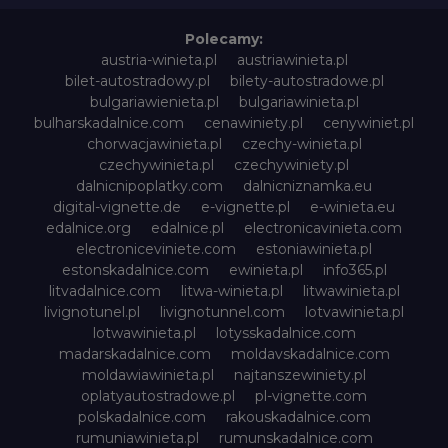
Polecamy:
austria-winieta.pl
austriawinieta.pl
bilet-autostradowy.pl
bilety-autostradowe.pl
bulgariawienieta.pl
bulgariawinieta.pl
bulharskadalnice.com
cenawiniety.pl
cenywiniet.pl
chorwacjawinieta.pl
czechy-winieta.pl
czechywinieta.pl
czechywiniety.pl
dalnicnipoplatky.com
dalnicniznamka.eu
digital-vignette.de
e-vignette.pl
e-winieta.eu
edalnice.org
edalnice.pl
electronicavinieta.com
electroniceviniete.com
estoniawinieta.pl
estonskadalnice.com
ewinieta.pl
info365.pl
litvadalnice.com
litwa-winieta.pl
litwawinieta.pl
livignotunel.pl
livignotunnel.com
lotvawinieta.pl
lotwawinieta.pl
lotysskadalnice.com
madarskadalnice.com
moldavskadalnice.com
moldawiawinieta.pl
najtanszewiniety.pl
oplatyautostradowe.pl
pl-vignette.com
polskadalnice.com
rakouskadalnice.com
rumuniawinieta.pl
rumunskadalnice.com