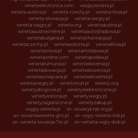
vinieteelectronice.com
wegrywinieta.pl
winieta-austria.pl
winieta-czechy.pl
winieta-litwa.pl
winieta-słowacja.pl
winieta-wegry.pl
winieta-węgry.pl
winieta.org
winietaaustria.pl
winietaaustriaonline.pl
winietaautostradowa.pl
winietabulgaria.pl
winietachorwacja.pl
winietaczechy.pl
winietaestonia.pl
winietalitwa.pl
winietalotwa.pl
winietamoldawia.pl
winietaonline.com
winietapolska.pl
winietarumunia.pl
winietaslovenia.pl
winietaslowacja.pl
winietaslowenia.pl
winietaszwajcaria.pl
winietasłowenia.pl
winietawegry.pl
winietomat.pl
winiety.org
winietydrogowe.pl
winietyelektroniczne.pl
winietyestonia.pl
winietywegry.pl
winietyzagraniczne.pl
winietyzakup.pl
węgry-winieta.pl
xn--sowacja-njb.org.pl
xn--soweniawinieta-gnc.pl
xn--wgry-winieta-4vb.pl
xn--winieta-sowacja-7sc.pl
xn--winieta-wgry-dwb.pl