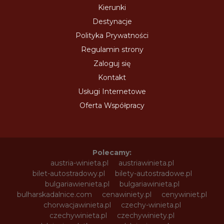
Kierunki
Destynacje
Polityka Prywatności
Regulamin strony
Zaloguj się
Kontakt
Usługi Internetowe
Oferta Współpracy
Polecamy:
austria-winieta.pl
austriawinieta.pl
bilet-autostradowy.pl
bilety-autostradowe.pl
bulgariawienieta.pl
bulgariawinieta.pl
bulharskadalnice.com
cenawiniety.pl
cenywiniet.pl
chorwacjawinieta.pl
czechy-winieta.pl
czechywinieta.pl
czechywiniety.pl