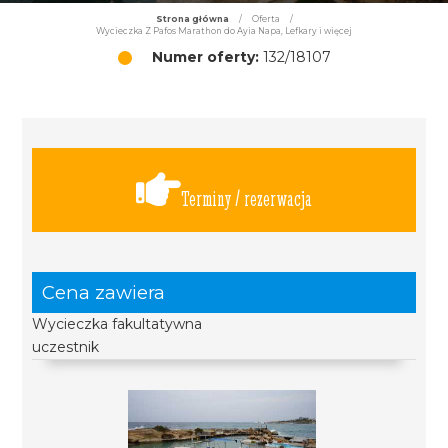
Strona główna
/
Oferta
/
Wycieczka Z Pafos Marathon do Ayia Napa, Lefkary i więcej
Numer oferty:
132/18107
Terminy / rezerwacja
Cena zawiera
Wycieczka fakultatywna
uczestnik