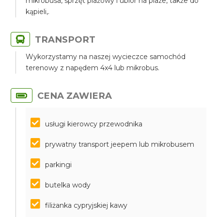
mikrobusa, sprzęt plażowy i ubiór na plaże, także do
kąpieli,.
TRANSPORT
Wykorzystamy na naszej wycieczce samochód
terenowy z napędem 4x4 lub mikrobus.
CENA ZAWIERA
usługi kierowcy przewodnika
prywatny transport jeepem lub mikrobusem
parkingi
butelka wody
filiżanka cypryjskiej kawy