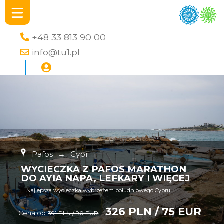
+48 33 813 90 00
info@tu1.pl
Pafos
→
Cypr
WYCIECZKA Z PAFOS MARATHON
DO AYIA NAPA, LEFKARY I WIĘCEJ
Najlepsza wycieczka wybrzeżem południowego Cypru
326 PLN / 75 EUR
Cena od
391 PLN / 90 EUR