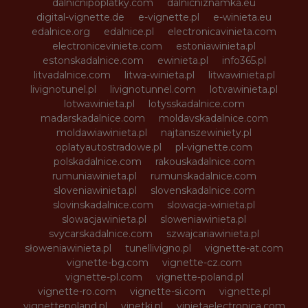
dalnicnipoplatky.com
dalnicniznamka.eu
digital-vignette.de
e-vignette.pl
e-winieta.eu
edalnice.org
edalnice.pl
electronicavinieta.com
electroniceviniete.com
estoniawinieta.pl
estonskadalnice.com
ewinieta.pl
info365.pl
litvadalnice.com
litwa-winieta.pl
litwawinieta.pl
livignotunel.pl
livignotunnel.com
lotvawinieta.pl
lotwawinieta.pl
lotysskadalnice.com
madarskadalnice.com
moldavskadalnice.com
moldawiawinieta.pl
najtanszewiniety.pl
oplatyautostradowe.pl
pl-vignette.com
polskadalnice.com
rakouskadalnice.com
rumuniawinieta.pl
rumunskadalnice.com
sloveniawinieta.pl
slovenskadalnice.com
slovinskadalnice.com
slowacja-winieta.pl
slowacjawinieta.pl
sloweniawinieta.pl
svycarskadalnice.com
szwajcariawinieta.pl
słoweniawinieta.pl
tunellivigno.pl
vignette-at.com
vignette-bg.com
vignette-cz.com
vignette-pl.com
vignette-poland.pl
vignette-ro.com
vignette-si.com
vignette.pl
vignettepoland.pl
vinetki.pl
vinietaelectronica.com