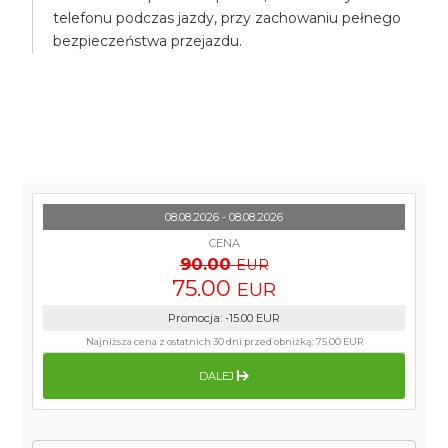
telefonu podczas jazdy, przy zachowaniu pełnego
bezpieczeństwa przejazdu.
08.08.2026 - 08.08.2026
CENA
90.00
EUR
75.00
EUR
Promocja
:
-15.00
EUR
Najniższa cena z ostatnich 30 dni przed obniżką:
75.00 EUR
DALEJ