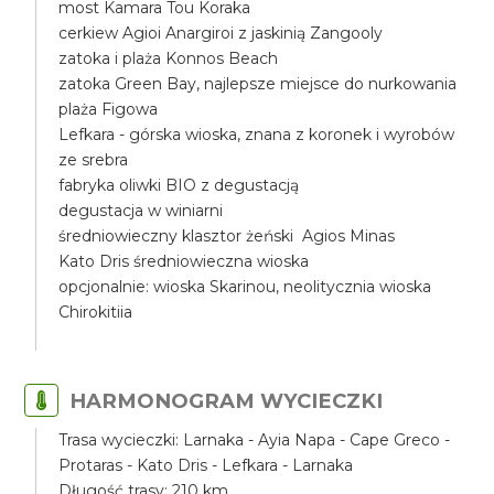
most Kamara Tou Koraka
cerkiew Agioi Anargiroi z jaskinią Zangooly
zatoka i plaża Konnos Beach
zatoka Green Bay, najlepsze miejsce do nurkowania
plaża Figowa
Lefkara - górska wioska, znana z koronek i wyrobów
ze srebra
fabryka oliwki BIO z degustacją
degustacja w winiarni
średniowieczny klasztor żeński Agios Minas
Kato Dris średniowieczna wioska
opcjonalnie: wioska Skarinou, neolitycznia wioska
Chirokitiia
HARMONOGRAM WYCIECZKI
Trasa wycieczki: Larnaka - Ayia Napa - Cape Greco -
Protaras - Kato Dris - Lefkara - Larnaka
Długość trasy: 210 km