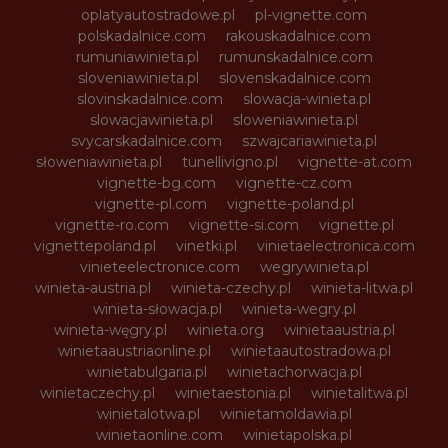
oplatyautostradowe.pl
pl-vignette.com
polskadalnice.com
rakouskadalnice.com
rumuniawinieta.pl
rumunskadalnice.com
sloveniawinieta.pl
slovenskadalnice.com
slovinskadalnice.com
slowacja-winieta.pl
slowacjawinieta.pl
sloweniawinieta.pl
svycarskadalnice.com
szwajcariawinieta.pl
słoweniawinieta.pl
tunellivigno.pl
vignette-at.com
vignette-bg.com
vignette-cz.com
vignette-pl.com
vignette-poland.pl
vignette-ro.com
vignette-si.com
vignette.pl
vignettepoland.pl
vinetki.pl
vinietaelectronica.com
vinieteelectronice.com
wegrywinieta.pl
winieta-austria.pl
winieta-czechy.pl
winieta-litwa.pl
winieta-słowacja.pl
winieta-wegry.pl
winieta-węgry.pl
winieta.org
winietaaustria.pl
winietaaustriaonline.pl
winietaautostradowa.pl
winietabulgaria.pl
winietachorwacja.pl
winietaczechy.pl
winietaestonia.pl
winietalitwa.pl
winietalotwa.pl
winietamoldawia.pl
winietaonline.com
winietapolska.pl