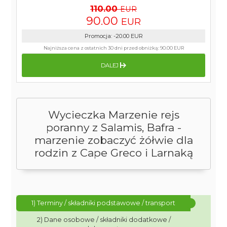
110.00
EUR
90.00
EUR
Promocja
:
-20.00
EUR
Najniższa cena z ostatnich 30 dni przed obniżką:
90.00 EUR
DALEJ
Wycieczka Marzenie rejs
poranny z Salamis, Bafra -
marzenie zobaczyć żółwie dla
rodzin z Cape Greco i Larnaką
1) Terminy / składniki podstawowe / transport
2) Dane osobowe / składniki dodatkowe /