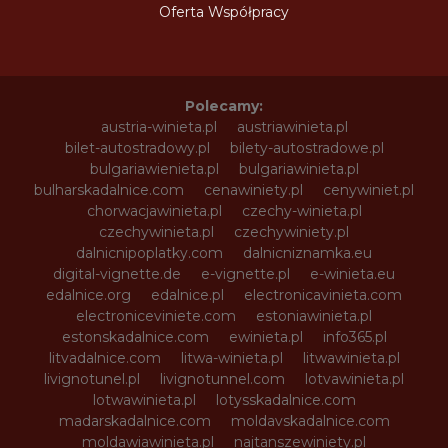
Oferta Współpracy
Polecamy:
austria-winieta.pl
austriawinieta.pl
bilet-autostradowy.pl
bilety-autostradowe.pl
bulgariawienieta.pl
bulgariawinieta.pl
bulharskadalnice.com
cenawiniety.pl
cenywiniet.pl
chorwacjawinieta.pl
czechy-winieta.pl
czechywinieta.pl
czechywiniety.pl
dalnicnipoplatky.com
dalnicniznamka.eu
digital-vignette.de
e-vignette.pl
e-winieta.eu
edalnice.org
edalnice.pl
electronicavinieta.com
electroniceviniete.com
estoniawinieta.pl
estonskadalnice.com
ewinieta.pl
info365.pl
litvadalnice.com
litwa-winieta.pl
litwawinieta.pl
livignotunel.pl
livignotunnel.com
lotvawinieta.pl
lotwawinieta.pl
lotysskadalnice.com
madarskadalnice.com
moldavskadalnice.com
moldawiawinieta.pl
najtanszewiniety.pl