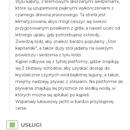
stylu kabiny, z kremowymi skórzanymi siedzeniami,
które są uzupełnione pięknymi wykończeniami z
czarnego drewna jesionowego. Ta strefa jest
klimatyzowana, abyś mógł cieszyć się świeżo
przygotowanym posiłkiem z grilla, a nawet uciec od
letniego upału, gdy potrzebujesz ochłody.
Zwiedzaj łódź, aby znaleźć bardzo popularny „Stół
kapitański”, a także duży stół jadalny na świeżym
powietrzu i siedzenia z tyłu łodzi.
Kąpiel odbywa się z tylnej platformy, gdzie znajdują
się 2 zestawy schodów, aby uzyskać dostęp do
krystalicznie czystych wód błękitnej laguny, a także,
miejmy nadzieję, pływać z żółwiami. Na platformie do
pływania znajdują się prysznice ze słodką wodą, w
których można się spłukać po kąpieli.
Wspaniały luksusowy jacht w bardzo przystępnej
cenie.
USŁUGI