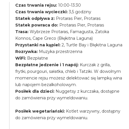
Czas trwania rejsu:
10:00-13:30
Czas trwania wycieczki:
3,5 godziny
Statek odpływa z:
Protaras Pier, Protaras
Statek powraca do:
Protaras Pier, Protaras
Trasa:
Wybrzeże Protaras, Famagusta, Zatoka
Konnos, Cape Greco (Błękitna Laguna)
Przystanki na kąpiel:
2, Turtle Bay i Błękitna Laguna
Rozrywka:
Muzyka przestrzenna
WiFi:
Bezpłatne
Bezpłatne jedzenie i 1 napój:
Kurczak z grilla,
frytki, pourgouri, sałatka, chleb i Tatziki. W dowolnym
momencie rejsu możesz delektować się lampką wina
lub napojem bezalkoholowym.
Posiłek dla dzieci:
Nuggetsy z kurczaka, dostępne
do zamówienia przy wymeldowaniu.
Posiłek wegetariański:
Kotlet warzywny, dostępny
do zamówienia przy wymeldowaniu.