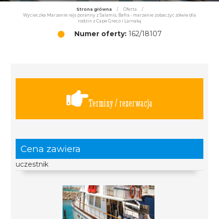
Strona główna
/
Oferta
/
Wycieczka Marzenie rejs poranny z Salamis, Bafra - marzenie zobaczyć żółwie dla
rodzin z Cape Greco i Larnaką
Numer oferty:
162/18107
Terminy / rezerwacja
Cena zawiera
uczestnik