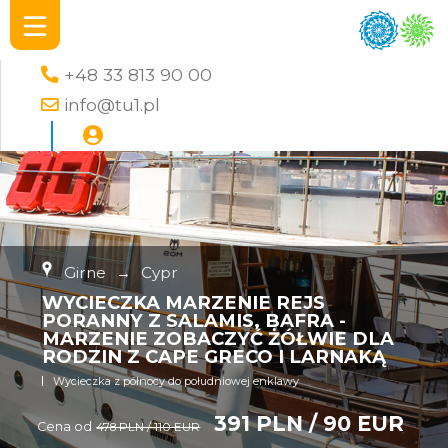
+48 33 813 90 00
info@tu1.pl
Girne
→
Cypr
WYCIECZKA MARZENIE REJS
PORANNY Z SALAMIS, BAFRA -
MARZENIE ZOBACZYĆ ŻÓŁWIE DLA
RODZIN Z CAPE GRECO I LARNAKĄ
Wycieczka z północy do południowej enklawy
391 PLN / 90 EUR
Cena od
478 PLN / 110 EUR