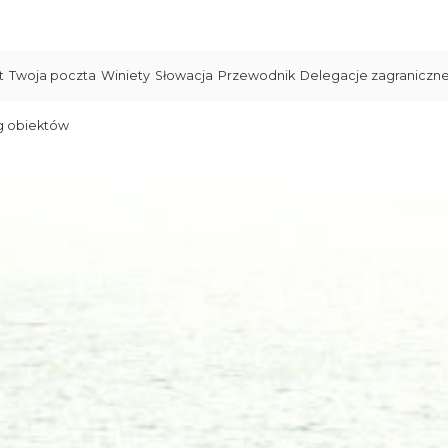
t
Twoja poczta
Winiety
Słowacja
Przewodnik
Delegacje zagraniczn
g obiektów