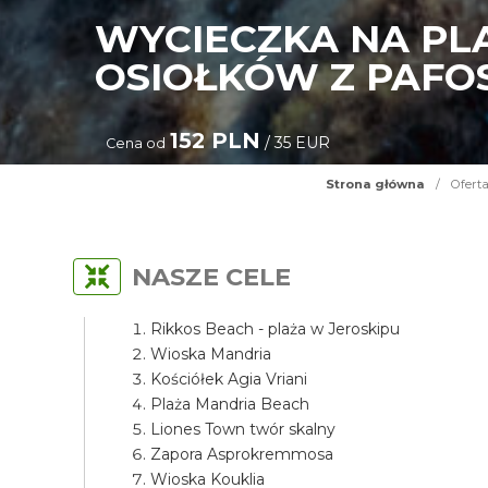
WYCIECZKA NA PL
OSIOŁKÓW Z PAFO
152 PLN
/ 35 EUR
Cena od
Strona główna
/
Ofert
NASZE CELE
Rikkos Beach - plaża w Jeroskipu
Wioska Mandria
Kościółek Agia Vriani
Plaża Mandria Beach
Liones Town twór skalny
Zapora Asprokremmosa
Wioska Kouklia