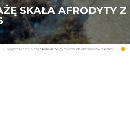
AŻĘ SKAŁA AFRODYTY Z
S
a
/
Wycieczka na plażę Skała Afrodyty z karmieniem osiołków z Pafos