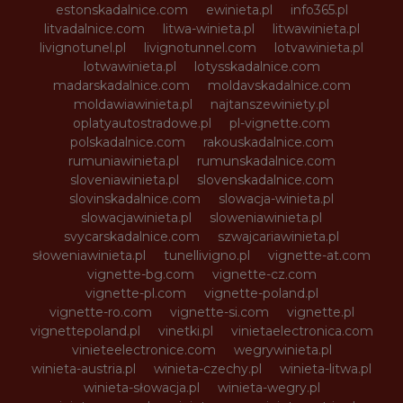
estonskadalnice.com
ewinieta.pl
info365.pl
litvadalnice.com
litwa-winieta.pl
litwawinieta.pl
livignotunel.pl
livignotunnel.com
lotvawinieta.pl
lotwawinieta.pl
lotysskadalnice.com
madarskadalnice.com
moldavskadalnice.com
moldawiawinieta.pl
najtanszewiniety.pl
oplatyautostradowe.pl
pl-vignette.com
polskadalnice.com
rakouskadalnice.com
rumuniawinieta.pl
rumunskadalnice.com
sloveniawinieta.pl
slovenskadalnice.com
slovinskadalnice.com
slowacja-winieta.pl
slowacjawinieta.pl
sloweniawinieta.pl
svycarskadalnice.com
szwajcariawinieta.pl
słoweniawinieta.pl
tunellivigno.pl
vignette-at.com
vignette-bg.com
vignette-cz.com
vignette-pl.com
vignette-poland.pl
vignette-ro.com
vignette-si.com
vignette.pl
vignettepoland.pl
vinetki.pl
vinietaelectronica.com
vinieteelectronice.com
wegrywinieta.pl
winieta-austria.pl
winieta-czechy.pl
winieta-litwa.pl
winieta-słowacja.pl
winieta-wegry.pl