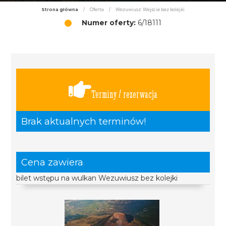
Strona główna
/
Oferta
/
Wezuwiusz: Wejście bez kolejki
Numer oferty:
6/18111
Terminy / rezerwacja
Brak aktualnych terminów!
Cena zawiera
bilet wstępu na wulkan Wezuwiusz bez kolejki