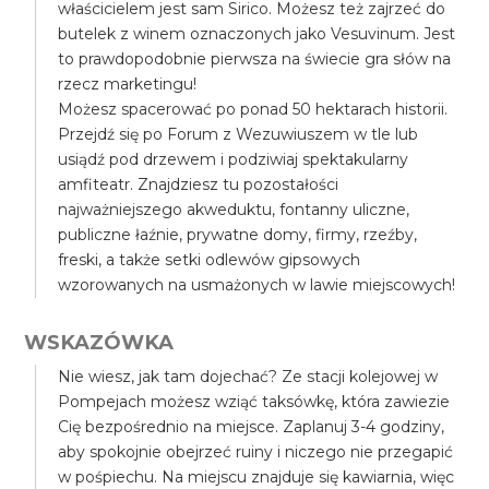
właścicielem jest sam Sirico. Możesz też zajrzeć do
butelek z winem oznaczonych jako Vesuvinum. Jest
to prawdopodobnie pierwsza na świecie gra słów na
rzecz marketingu!
Możesz spacerować po ponad 50 hektarach historii.
Przejdź się po Forum z Wezuwiuszem w tle lub
usiądź pod drzewem i podziwiaj spektakularny
amfiteatr. Znajdziesz tu pozostałości
najważniejszego akweduktu, fontanny uliczne,
publiczne łaźnie, prywatne domy, firmy, rzeźby,
freski, a także setki odlewów gipsowych
wzorowanych na usmażonych w lawie miejscowych!
WSKAZÓWKA
Nie wiesz, jak tam dojechać? Ze stacji kolejowej w
Pompejach możesz wziąć taksówkę, która zawiezie
Cię bezpośrednio na miejsce. Zaplanuj 3-4 godziny,
aby spokojnie obejrzeć ruiny i niczego nie przegapić
w pośpiechu. Na miejscu znajduje się kawiarnia, więc