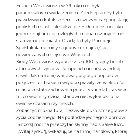
Erupcja Wezuwiusza w 79 roku n.e. była
paradoksalnym wydarzeniem. Z jednej strony było
prawdziwym kataklizmem - zniszczyło całą populację
pobliskich miast - ale także przeszło do historii jako
jedno z najbardziej rozległych i nienaruszonych ruin
starożytnego miasta. Osadą tą były Pompeje.
Spektakularne ruiny są jednym z najczęściej
odwiedzanych miejsc we Włoszech.
Kiedy Wezuwiusz wybuchł z siłą 100 tysięcy bomb
atomowych, życie w Pompejach umarło w jednej
chwili. Jak na ironię warstwa gorącego popiołu w
połączeniu z brakiem wilgoci sprawiły, że większość
miasta została zachowana przez tysiące lat. Tak więc
to, co widzimy dzisiaj, stanowi niezwykłe okno na
świat w czasach rzymskich.
Zobaczyć można tutaj niezwykle dużo szczegółów z
życia codziennego. Na podłodze jednego z domów
(Sirico's) można przeczytać słynny napis Salve lucru
(„Witaj zysku"), wskazujące na firmę handlową, której