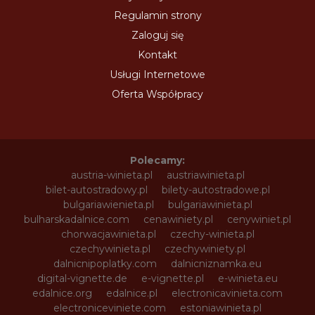
Regulamin strony
Zaloguj się
Kontakt
Usługi Internetowe
Oferta Współpracy
Polecamy:
austria-winieta.pl
austriawinieta.pl
bilet-autostradowy.pl
bilety-autostradowe.pl
bulgariawienieta.pl
bulgariawinieta.pl
bulharskadalnice.com
cenawiniety.pl
cenywiniet.pl
chorwacjawinieta.pl
czechy-winieta.pl
czechywinieta.pl
czechywiniety.pl
dalnicnipoplatky.com
dalnicniznamka.eu
digital-vignette.de
e-vignette.pl
e-winieta.eu
edalnice.org
edalnice.pl
electronicavinieta.com
electroniceviniete.com
estoniawinieta.pl