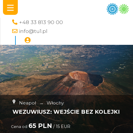
+48 33 813 90 00
info@tu1.pl
Neapol
→
Włochy
WEZUWIUSZ: WEJŚCIE BEZ KOLEJKI
65 PLN
/ 15 EUR
Cena od