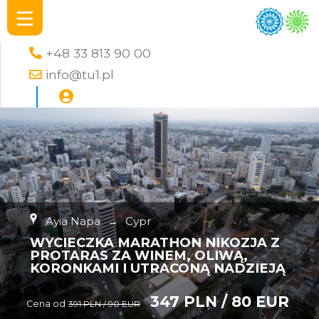
+48 33 813 90 00
info@tu1.pl
Ayia Napa
→
Cypr
WYCIECZKA MARATHON NIKOZJA Z
PROTARAS ZA WINEM, OLIWĄ,
KORONKAMI I UTRACONĄ NADZIEJĄ
347 PLN / 80 EUR
Cena od
391 PLN / 90 EUR