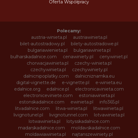
Oferta Współpracy
Polecamy:
austria-winieta.pl
austriawinieta.pl
bilet-autostradowy.pl
bilety-autostradowe.pl
bulgariawienieta.pl
bulgariawinieta.pl
bulharskadalnice.com
cenawiniety.pl
cenywiniet.pl
chorwacjawinieta.pl
czechy-winieta.pl
czechywinieta.pl
czechywiniety.pl
dalnicnipoplatky.com
dalnicniznamka.eu
digital-vignette.de
e-vignette.pl
e-winieta.eu
edalnice.org
edalnice.pl
electronicavinieta.com
electroniceviniete.com
estoniawinieta.pl
estonskadalnice.com
ewinieta.pl
info365.pl
litvadalnice.com
litwa-winieta.pl
litwawinieta.pl
livignotunel.pl
livignotunnel.com
lotvawinieta.pl
lotwawinieta.pl
lotysskadalnice.com
madarskadalnice.com
moldavskadalnice.com
moldawiawinieta.pl
najtanszewiniety.pl