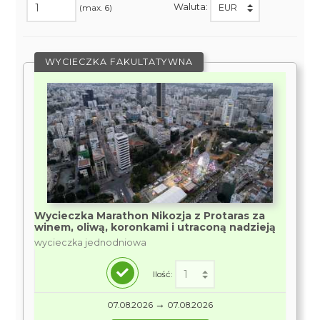
Waluta:
(max. 6)
WYCIECZKA FAKULTATYWNA
Wycieczka Marathon Nikozja z Protaras za
winem, oliwą, koronkami i utraconą nadzieją
wycieczka jednodniowa
Ilość:
→
07.08.2026
07.08.2026