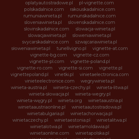
oplatyautostradowe.pl
pl-vignette.com
polskadalnice.com
rakouskadalnice.com
rumuniawinieta.pl
rumunskadalnice.com
sloveniawinieta.pl
slovenskadalnice.com
slovinskadalnice.com
slowacja-winieta.pl
slowacjawinieta.pl
sloweniawinieta.pl
svycarskadalnice.com
szwajcariawinieta.pl
słoweniawinieta.pl
tunellivigno.pl
vignette-at.com
vignette-bg.com
vignette-cz.com
vignette-pl.com
vignette-poland.pl
vignette-ro.com
vignette-si.com
vignette.pl
vignettepoland.pl
vinetki.pl
vinietaelectronica.com
vinieteelectronice.com
wegrywinieta.pl
winieta-austria.pl
winieta-czechy.pl
winieta-litwa.pl
winieta-słowacja.pl
winieta-wegry.pl
winieta-węgry.pl
winieta.org
winietaaustria.pl
winietaaustriaonline.pl
winietaautostradowa.pl
winietabulgaria.pl
winietachorwacja.pl
winietaczechy.pl
winietaestonia.pl
winietalitwa.pl
winietalotwa.pl
winietamoldawia.pl
winietaonline.com
winietapolska.pl