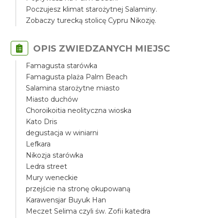
Poczujesz klimat starożytnej Salaminy.
Zobaczy turecką stolicę Cypru Nikozję.
OPIS ZWIEDZANYCH MIEJSC
Famagusta starówka
Famagusta plaża Palm Beach
Salamina starożytne miasto
Miasto duchów
Choroikoitia neolityczna wioska
Kato Dris
degustacja w winiarni
Lefkara
Nikozja starówka
Ledra street
Mury weneckie
przejście na stronę okupowaną
Karawensjar Buyuk Han
Meczet Selima czyli św. Zofii katedra