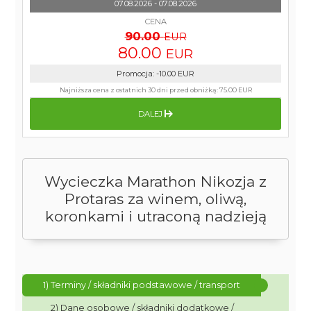
07.08.2026 - 07.08.2026
CENA
90.00
EUR
80.00
EUR
Promocja
:
-10.00
EUR
Najniższa cena z ostatnich 30 dni przed obniżką:
75.00 EUR
DALEJ
Wycieczka Marathon Nikozja z
Protaras za winem, oliwą,
koronkami i utraconą nadzieją
1) Terminy / składniki podstawowe / transport
2) Dane osobowe / składniki dodatkowe /