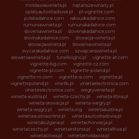
moldawiawinieta.pl
najtanszewiniety.pl
oplatyautostradowe.pl
pl-vignette.com
polskadalnice.com
rakouskadalnice.com
rumuniawinieta.pl
rumunskadalnice.com
sloveniawinieta.pl
slovenskadalnice.com
slovinskadalnice.com
slowacja-winieta.pl
slowacjawinieta.pl
sloweniawinieta.pl
svycarskadalnice.com
szwajcariawinieta.pl
słoweniawinieta.pl
tunellivigno.pl
vignette-at.com
vignette-bg.com
vignette-cz.com
vignette-pl.com
vignette-poland.pl
vignette-ro.com
vignette-si.com
vignette.pl
vignettepoland.pl
vinetki.pl
vinietaelectronica.com
vinieteelectronice.com
wegrywinieta.pl
winieta-austria.pl
winieta-czechy.pl
winieta-litwa.pl
winieta-słowacja.pl
winieta-wegry.pl
winieta-węgry.pl
winieta.org
winietaaustria.pl
winietaaustriaonline.pl
winietaautostradowa.pl
winietabulgaria.pl
winietachorwacja.pl
winietaczechy.pl
winietaestonia.pl
winietalitwa.pl
winietalotwa.pl
winietamoldawia.pl