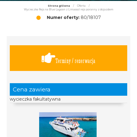
Strona główna
/
Oferta
/
Wycieczka Rejs na Blue Lagoon z Limassol rejs poranny z dojazdem
Numer oferty:
80/18107
Terminy / rezerwacja
Cena zawiera
wycieczka fakultatywna