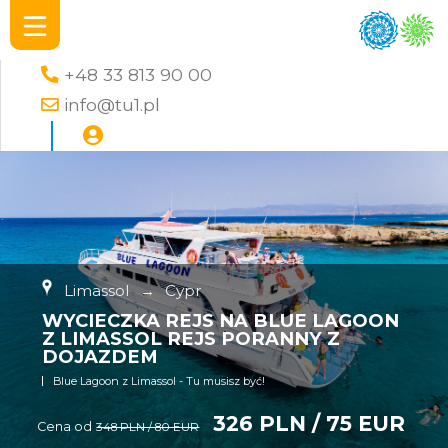
+48 33 813 90 00
info@tu1.pl
Limassol
→
Cypr
WYCIECZKA REJS NA BLUE LAGOON
Z LIMASSOL REJS PORANNY Z
DOJAZDEM
Blue Lagoon z Limassol - Tu musisz być!
326 PLN / 75 EUR
Cena od
348 PLN / 80 EUR