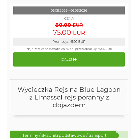
06.08.2026 - 06.08.2026
CENA
80.00
EUR
75.00
EUR
Promocja
:
-5.00
EUR
Najniższa cena z ostatnich 30 dni przed obniżką:
75.00 EUR
DALEJ
Wycieczka Rejs na Blue Lagoon
z Limassol rejs poranny z
dojazdem
1) Terminy / składniki podstawowe / transport