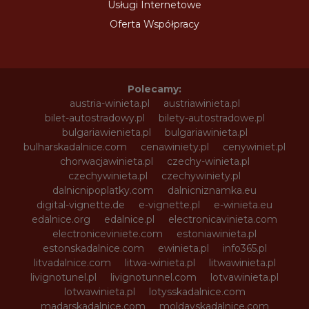
Usługi Internetowe
Oferta Współpracy
Polecamy:
austria-winieta.pl
austriawinieta.pl
bilet-autostradowy.pl
bilety-autostradowe.pl
bulgariawienieta.pl
bulgariawinieta.pl
bulharskadalnice.com
cenawiniety.pl
cenywiniet.pl
chorwacjawinieta.pl
czechy-winieta.pl
czechywinieta.pl
czechywiniety.pl
dalnicnipoplatky.com
dalnicniznamka.eu
digital-vignette.de
e-vignette.pl
e-winieta.eu
edalnice.org
edalnice.pl
electronicavinieta.com
electroniceviniete.com
estoniawinieta.pl
estonskadalnice.com
ewinieta.pl
info365.pl
litvadalnice.com
litwa-winieta.pl
litwawinieta.pl
livignotunel.pl
livignotunnel.com
lotvawinieta.pl
lotwawinieta.pl
lotysskadalnice.com
madarskadalnice.com
moldavskadalnice.com