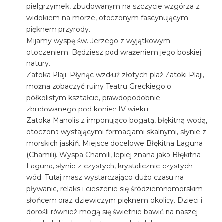
pielgrzymek, zbudowanym na szczycie wzgórza z
widokiem na morze, otoczonym fascynującym
pięknem przyrody.
Mijamy wyspę św. Jerzego z wyjątkowym
otoczeniem. Będziesz pod wrażeniem jego boskiej
natury.
Zatoka Plaji. Płynąc wzdłuż złotych plaż Zatoki Plaji,
można zobaczyć ruiny Teatru Greckiego o
półkolistym kształcie, prawdopodobnie
zbudowanego pod koniec IV wieku.
Zatoka Manolis z imponująco bogatą, błękitną wodą,
otoczona wystającymi formacjami skalnymi, słynie z
morskich jaskiń. Miejsce docelowe Błękitna Laguna
(Chamili). Wyspa Chamili, lepiej znana jako Błękitna
Laguna, słynie z czystych, krystalicznie czystych
wód. Tutaj masz wystarczająco dużo czasu na
pływanie, relaks i cieszenie się śródziemnomorskim
słońcem oraz dziewiczym pięknem okolicy. Dzieci i
dorośli również mogą się świetnie bawić na naszej